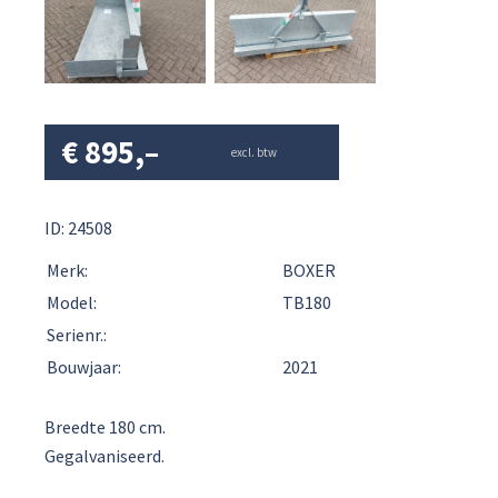
€
895,–
excl. btw
ID: 24508
Merk:
BOXER
Model:
TB180
Serienr.:
Bouwjaar:
2021
Breedte 180 cm.
Gegalvaniseerd.