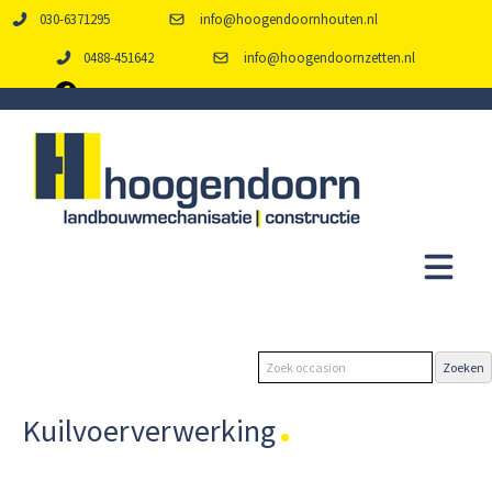
030-6371295
info@hoogendoornhouten.nl
0488-451642
info@hoogendoornzetten.nl
Kuilvoerverwerking