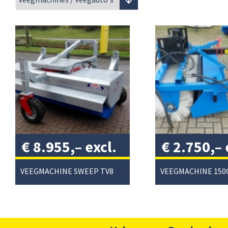
€
8.955,–
excl.
€
2.750,–
btw
/
btw
/
VEEGMACHINE SWEEP TV800/260