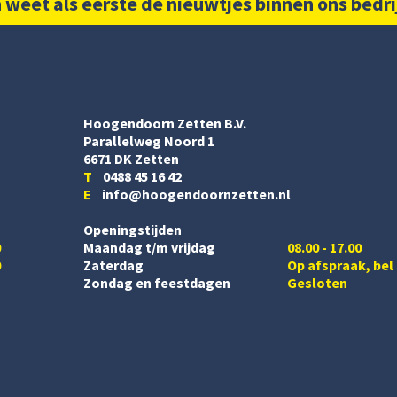
 weet als eerste de nieuwtjes binnen ons bedri
Hoogendoorn Zetten B.V.
Parallelweg Noord 1
6671 DK Zetten
T
0488 45 16 42
E
info@hoogendoornzetten.nl
Openingstijden
0
Maandag t/m vrijdag
08.00 - 17.00
0
Zaterdag
Op afspraak, bel
Zondag en feestdagen
Gesloten