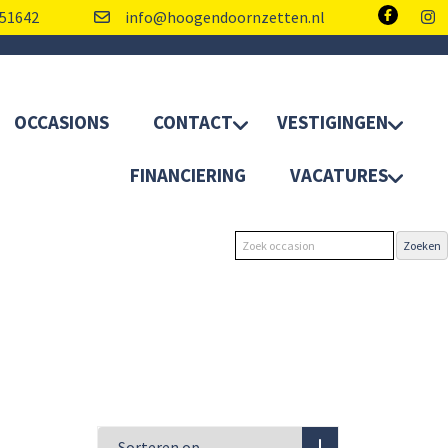
51642
info@hoogendoornzetten.nl
OCCASIONS
CONTACT
VESTIGINGEN
FINANCIERING
VACATURES