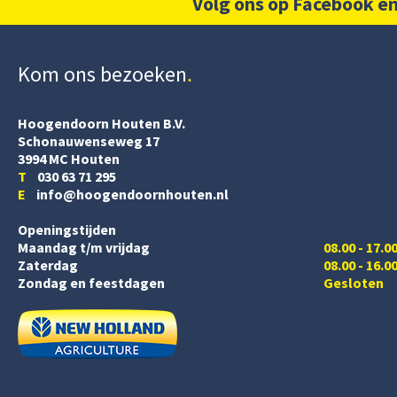
Volg ons op Facebook en
Kom ons bezoeken
Hoogendoorn Houten B.V.
Schonauwenseweg 17
3994 MC Houten
T
030 63 71 295
E
info@hoogendoornhouten.nl
Openingstijden
Maandag t/m vrijdag
08.00 - 17.0
Zaterdag
08.00 - 16.0
Zondag en feestdagen
Gesloten