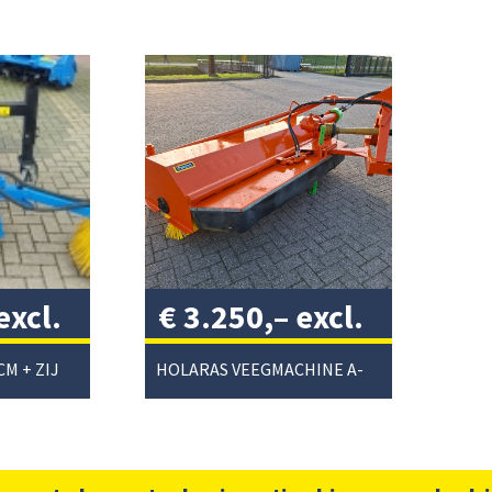
excl.
€
3.250,–
excl.
btw
/
VEEGMACHINE 150CM + ZIJBORSTEL
HOLARAS VEEGMACHINE A-220