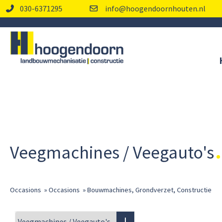
030-6371295
info@hoogendoornhouten.nl
Veegmachines / Veegauto's
Occasions
»
Occasions
»
Bouwmachines, Grondverzet, Constructie