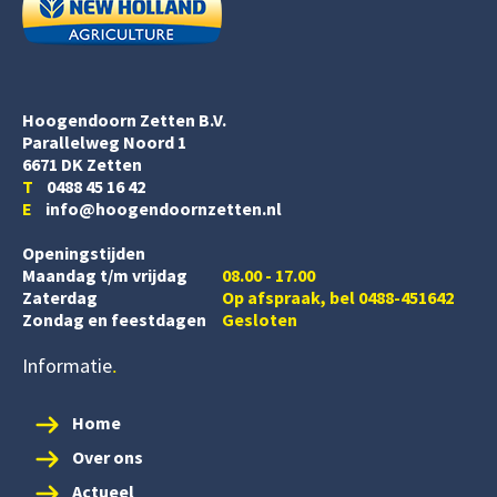
Hoogendoorn Zetten B.V.
Parallelweg Noord 1
6671 DK Zetten
T
0488 45 16 42
E
info@hoogendoornzetten.nl
Openingstijden
Maandag t/m vrijdag
08.00 - 17.00
Zaterdag
Op afspraak, bel 0488-451642
Zondag en feestdagen
Gesloten
Informatie
Home
Over ons
Actueel