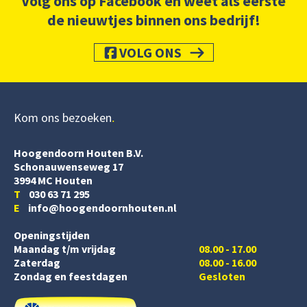
Volg ons op Facebook en weet als eerste
de nieuwtjes binnen ons bedrijf!
VOLG ONS
Kom ons bezoeken
Hoogendoorn Houten B.V.
Schonauwenseweg 17
3994 MC Houten
T
030 63 71 295
E
info@hoogendoornhouten.nl
Openingstijden
Maandag t/m vrijdag
08.00 - 17.00
Zaterdag
08.00 - 16.00
Zondag en feestdagen
Gesloten