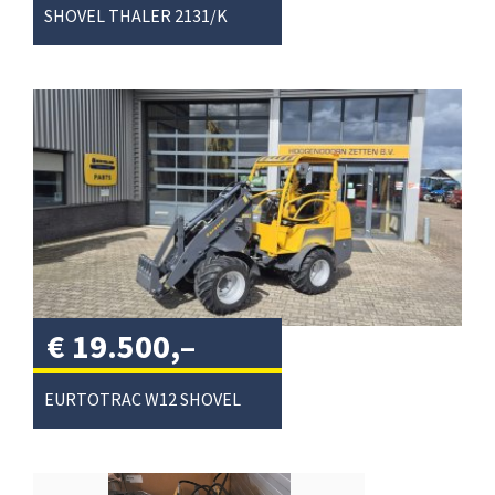
excl. btw
/
SHOVEL THALER 2131/K
€
19.500,–
excl. btw
/
EURTOTRAC W12 SHOVEL