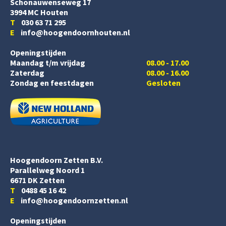
Schonauwenseweg 17
3994 MC Houten
T
030 63 71 295
E
info@hoogendoornhouten.nl
Openingstijden
Maandag t/m vrijdag
08.00 - 17.00
Zaterdag
08.00 - 16.00
Zondag en feestdagen
Gesloten
Hoogendoorn Zetten B.V.
Parallelweg Noord 1
6671 DK Zetten
T
0488 45 16 42
E
info@hoogendoornzetten.nl
Openingstijden