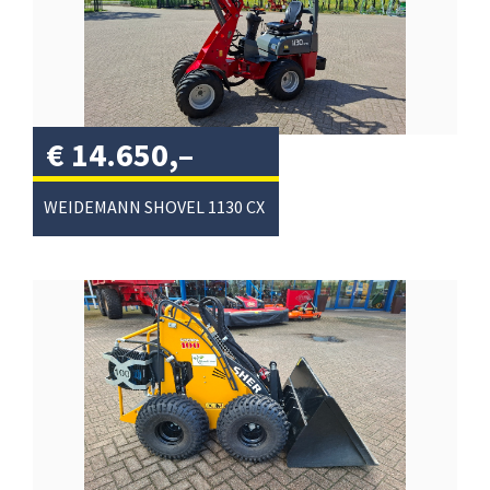
€
14.650,–
excl. btw
/
WEIDEMANN SHOVEL 1130 CX