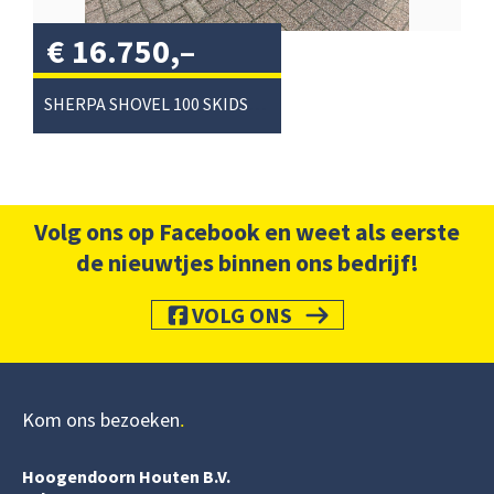
€
16.750,–
excl. btw
/
SHERPA SHOVEL 100 SKIDSTER
Volg ons op Facebook en weet als eerste
de nieuwtjes binnen ons bedrijf!
VOLG ONS
Kom ons bezoeken
Hoogendoorn Houten B.V.