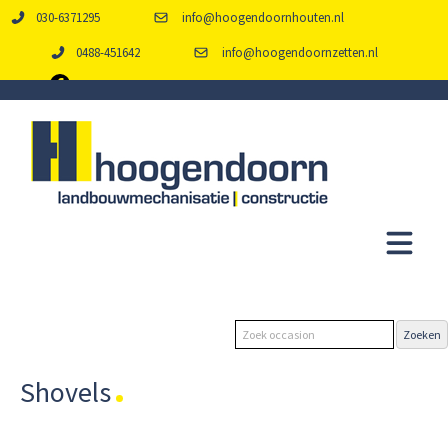
030-6371295
info@hoogendoornhouten.nl
0488-451642
info@hoogendoornzetten.nl
Shovels