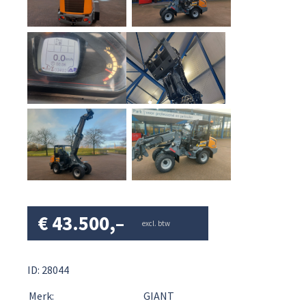
€
43.500,–
excl. btw
ID: 28044
Merk:
GIANT