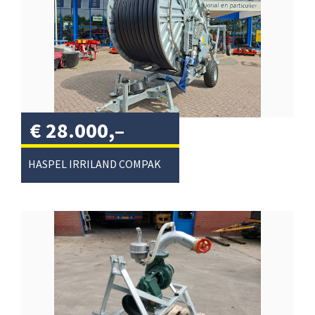
€
28.000,–
excl. btw
/
HASPEL IRRILAND COMPAKT110/450