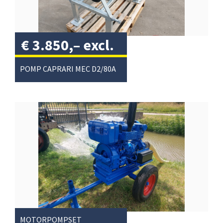
€
3.850,–
excl.
btw
/
POMP CAPRARI MEC D2/80A
MOTORPOMPSET