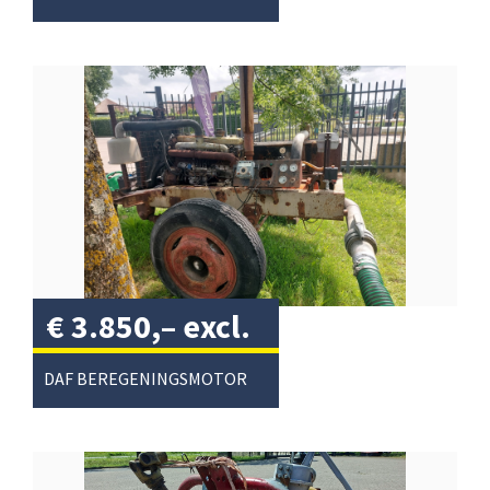
€
3.850,–
excl.
btw
/
DAF BEREGENINGSMOTOR