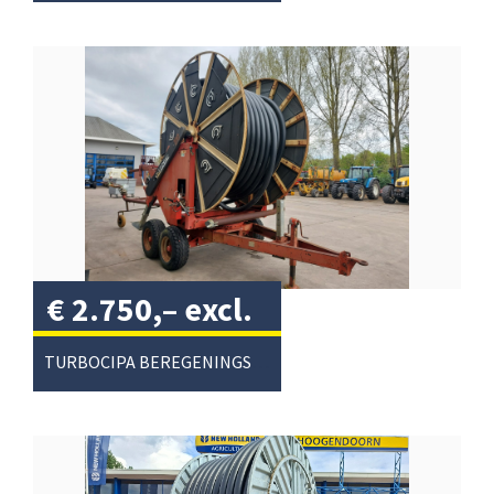
€
2.750,–
excl.
btw
/
TURBOCIPA BEREGENINGSHASPEL