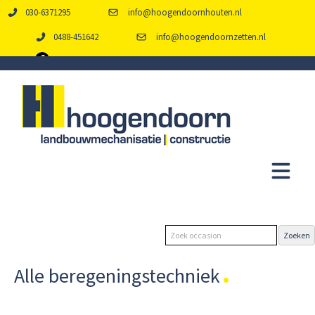
030-6371295
info@hoogendoornhouten.nl
0488-451642
info@hoogendoornzetten.nl
Alle beregeningstechniek