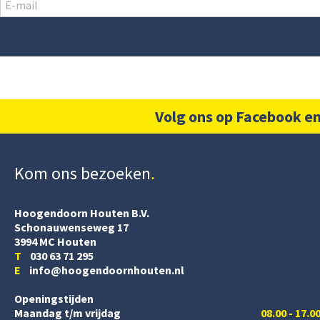
Volg ons op Facebook en
Kom ons bezoeken
Hoogendoorn Houten B.V.
Schonauwenseweg 17
3994 MC Houten
T
030 63 71 295
E
info@hoogendoornhouten.nl
Openingstijden
Maandag t/m vrijdag
08.00 - 17.0