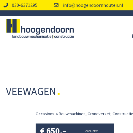
030-6371295
info@hoogendoornhouten.nl
VEEWAGEN
Occasions
»
Bouwmachines, Grondverzet, Constructi
€
650,–
excl. btw