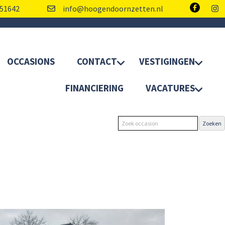
51642
info@hoogendoornzetten.nl
OCCASIONS
CONTACT
VESTIGINGEN
FINANCIERING
VACATURES