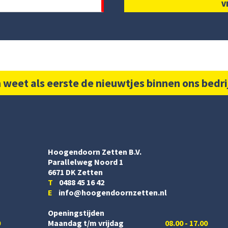
 weet als eerste de nieuwtjes binnen ons bedri
Hoogendoorn Zetten B.V.
Parallelweg Noord 1
6671 DK Zetten
T
0488 45 16 42
E
info@hoogendoornzetten.nl
Openingstijden
0
Maandag t/m vrijdag
08.00 - 17.00