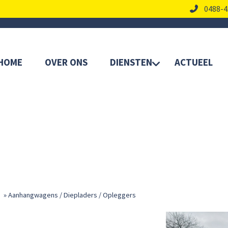
0488-4
HOME
OVER ONS
DIENSTEN
ACTUEEL
e
»
Aanhangwagens / Diepladers / Opleggers