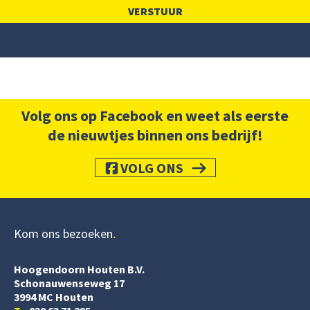
Volg ons op Facebook en weet als eerste
de nieuwtjes binnen ons bedrijf!
VOLG ONS
Kom ons bezoeken
Hoogendoorn Houten B.V.
Schonauwenseweg 17
3994 MC Houten