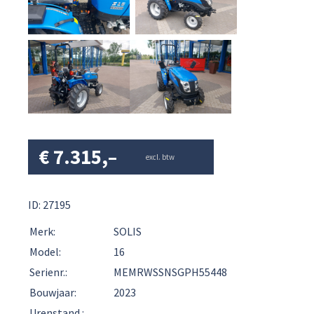
€
7.315,–
excl. btw
ID: 27195
Merk:
SOLIS
Model:
16
Serienr.:
MEMRWSSNSGPH55448
Bouwjaar:
2023
Urenstand :