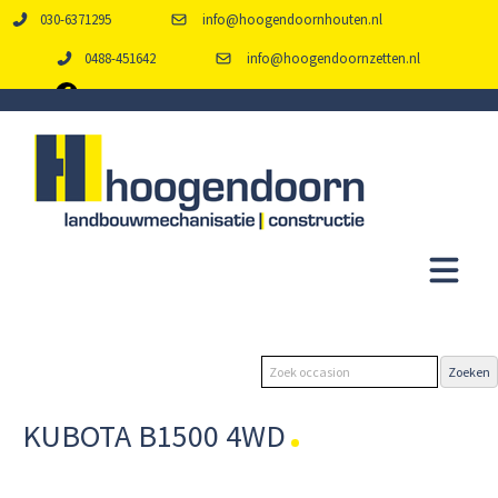
030-6371295
info@hoogendoornhouten.nl
0488-451642
info@hoogendoornzetten.nl
KUBOTA B1500 4WD