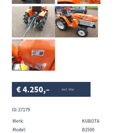
€
4.250,–
excl. btw
ID: 27179
Merk:
KUBOTA
Model:
B1500