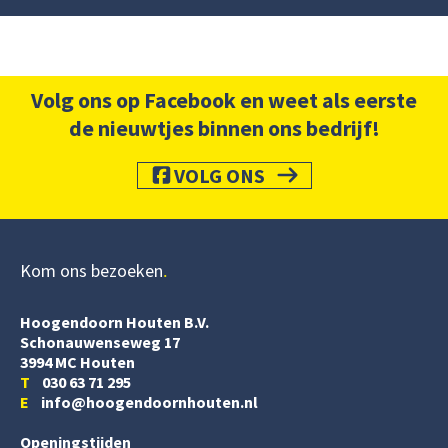
Volg ons op Facebook en weet als eerste
de nieuwtjes binnen ons bedrijf!
VOLG ONS
Kom ons bezoeken
Hoogendoorn Houten B.V.
Schonauwenseweg 17
3994 MC Houten
T
030 63 71 295
E
info@hoogendoornhouten.nl
Openingstijden