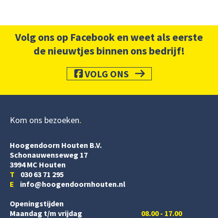
Volg ons op Facebook en weet als eerste
de nieuwtjes binnen ons bedrijf!
VOLG ONS
Kom ons bezoeken
Hoogendoorn Houten B.V.
Schonauwenseweg 17
3994 MC Houten
T
030 63 71 295
E
info@hoogendoornhouten.nl
Openingstijden
Maandag t/m vrijdag
08.00 - 17.00