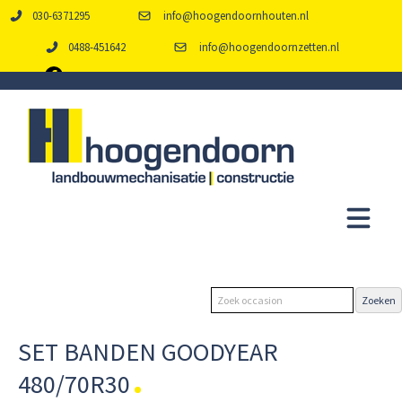
030-6371295
info@hoogendoornhouten.nl
0488-451642
info@hoogendoornzetten.nl
SET BANDEN GOODYEAR
480/70R30