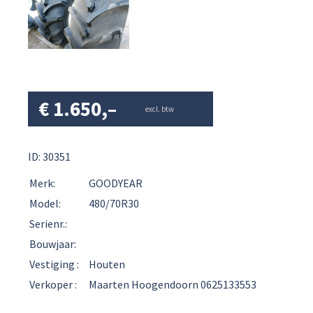
€
1.650,–
excl. btw
ID: 30351
Merk:
GOODYEAR
Model:
480/70R30
Serienr.:
Bouwjaar:
Vestiging :
Houten
Verkoper :
Maarten Hoogendoorn 0625133553