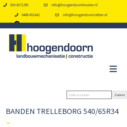
030-6371295
info@hoogendoornhouten.nl
0488-451642
info@hoogendoornzetten.nl
BANDEN TRELLEBORG 540/65R34