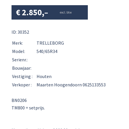
€
2.850,–
excl. btw
ID: 30352
Merk:
TRELLEBORG
Model:
540/65R34
Serienr.:
Bouwjaar:
Vestiging :
Houten
Verkoper :
Maarten Hoogendoorn 0625133553
BN0206
TM800 = setprijs.