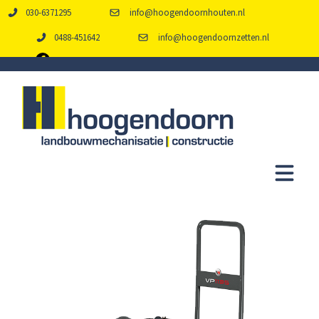
030-6371295
info@hoogendoornhouten.nl
0488-451642
info@hoogendoornzetten.nl