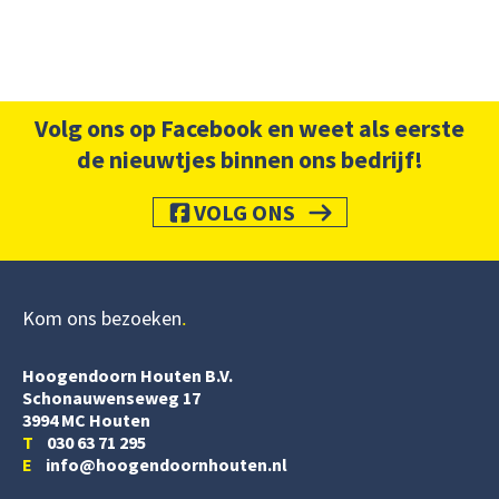
Volg ons op Facebook en weet als eerste
de nieuwtjes binnen ons bedrijf!
VOLG ONS
Kom ons bezoeken
Hoogendoorn Houten B.V.
Schonauwenseweg 17
3994 MC Houten
T
030 63 71 295
E
info@hoogendoornhouten.nl