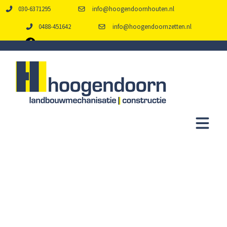
030-6371295
info@hoogendoornhouten.nl
0488-451642
info@hoogendoornzetten.nl