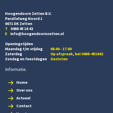
Hoogendoorn Zetten B.V.
Parallelweg Noord 1
6671 DK Zetten
T
0488 45 16 42
E
info@hoogendoornzetten.nl
Openingstijden
Maandag t/m vrijdag
08.00 - 17.00
Zaterdag
Op afspraak, bel 0488-451642
Zondag en feestdagen
Gesloten
Informatie
Home
Over ons
Actueel
Contact