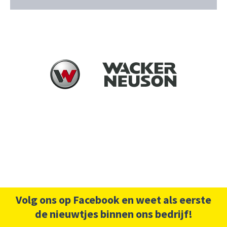
Volg ons op Facebook en weet als eerste
de nieuwtjes binnen ons bedrijf!