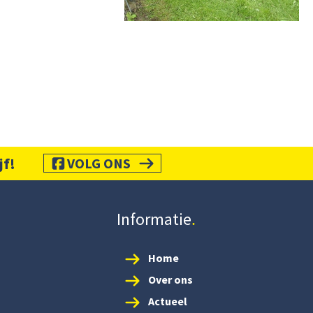
jf!
VOLG ONS
Informatie
Home
Over ons
Actueel