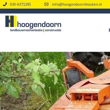
030-6371295
info@hoogendoornhouten.nl