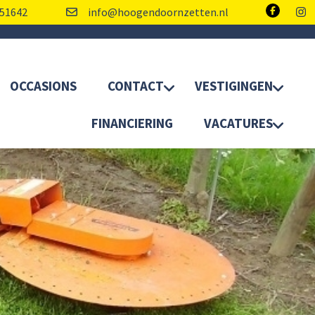
51642
info@hoogendoornzetten.nl
OCCASIONS
CONTACT
VESTIGINGEN
FINANCIERING
VACATURES