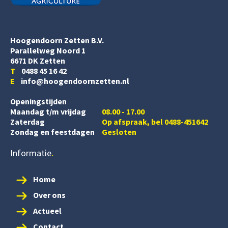
Hoogendoorn Zetten B.V.
Parallelweg Noord 1
6671 DK Zetten
T
0488 45 16 42
E
info@hoogendoornzetten.nl
Openingstijden
Maandag t/m vrijdag
08.00 - 17.00
Zaterdag
Op afspraak, bel 0488-451642
Zondag en feestdagen
Gesloten
Informatie
Home
Over ons
Actueel
Contact