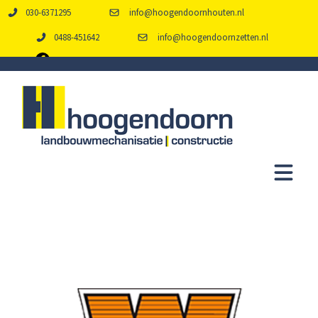
030-6371295
info@hoogendoornhouten.nl
0488-451642
info@hoogendoornzetten.nl