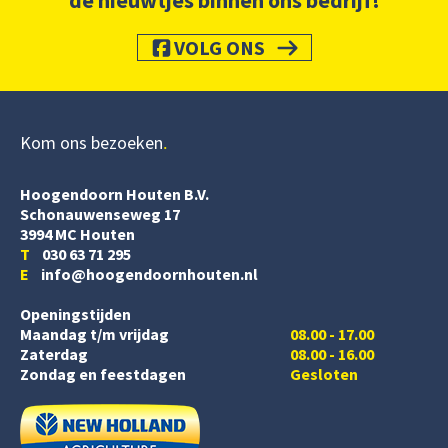
de nieuwtjes binnen ons bedrijf!
VOLG ONS
Kom ons bezoeken
Hoogendoorn Houten B.V.
Schonauwenseweg 17
3994 MC Houten
T
030 63 71 295
E
info@hoogendoornhouten.nl
Openingstijden
Maandag t/m vrijdag
08.00 - 17.00
Zaterdag
08.00 - 16.00
Zondag en feestdagen
Gesloten