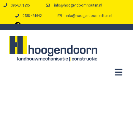
030-6371295
info@hoogendoornhouten.nl
0488-451642
info@hoogendoornzetten.nl