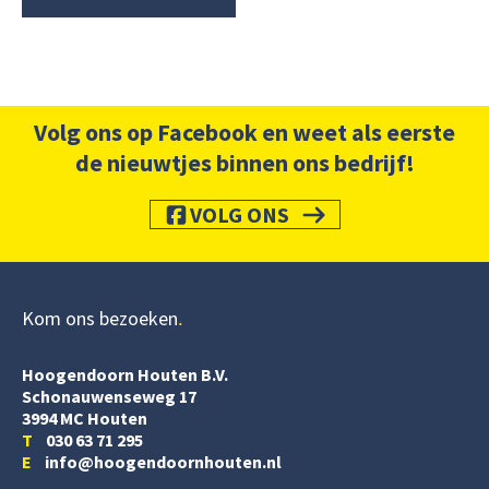
Volg ons op Facebook en weet als eerste
de nieuwtjes binnen ons bedrijf!
VOLG ONS
Kom ons bezoeken
Hoogendoorn Houten B.V.
Schonauwenseweg 17
3994 MC Houten
T
030 63 71 295
E
info@hoogendoornhouten.nl