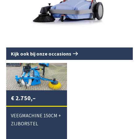
Kijk ook bij onze occasions
€
2.750,–
VEEGMACHINE 150CM +
ZIJBORSTEL