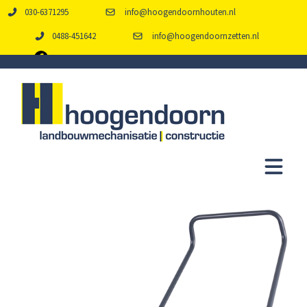
030-6371295
info@hoogendoornhouten.nl
0488-451642
info@hoogendoornzetten.nl