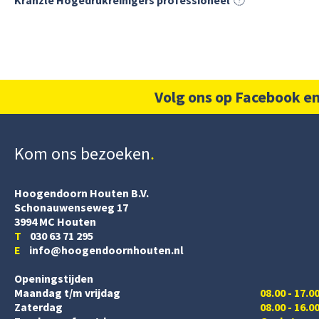
Kranzle Hogedrukreinigers professioneel
Volg ons op Facebook en
Kom ons bezoeken
Hoogendoorn Houten B.V.
Schonauwenseweg 17
3994 MC Houten
T
030 63 71 295
E
info@hoogendoornhouten.nl
Openingstijden
Maandag t/m vrijdag
08.00 - 17.0
Zaterdag
08.00 - 16.0