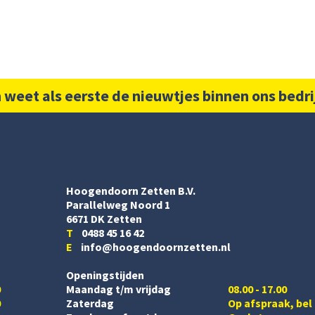
 weet als eerste de nieuwtjes binnen ons bedri
Hoogendoorn Zetten B.V.
Parallelweg Noord 1
6671 DK Zetten
T
0488 45 16 42
E
info@hoogendoornzetten.nl
Openingstijden
0
Maandag t/m vrijdag
08.00 - 17.00
0
Zaterdag
Op afspraak, bel