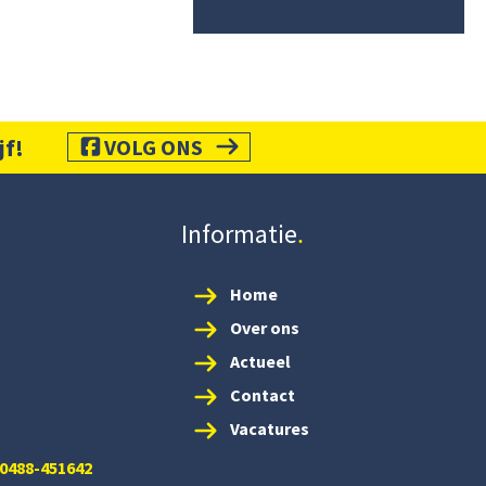
jf!
VOLG ONS
Informatie
Home
Over ons
Actueel
Contact
Vacatures
 0488-451642