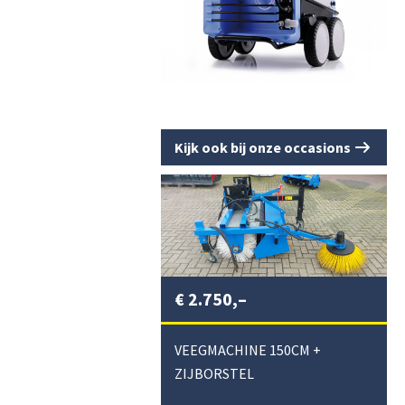
Kijk ook bij onze occasions
€
2.750,–
VEEGMACHINE 150CM +
ZIJBORSTEL