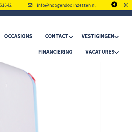
51642
info@hoogendoornzetten.nl
OCCASIONS
CONTACT
VESTIGINGEN
FINANCIERING
VACATURES