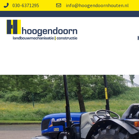
030-6371295
info@hoogendoornhouten.nl