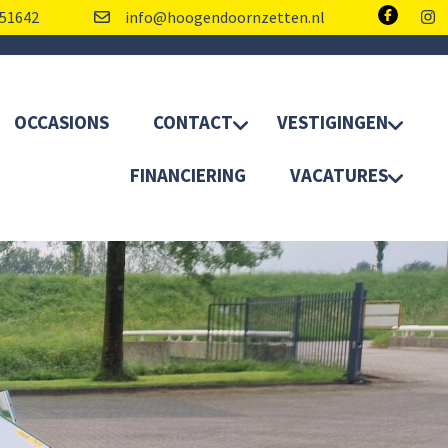
51642
info@hoogendoornzetten.nl
OCCASIONS
CONTACT
VESTIGINGEN
FINANCIERING
VACATURES