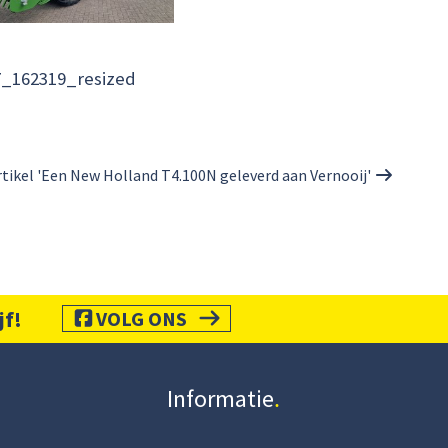
7_162319_resized
tikel 'Een New Holland T4.100N geleverd aan Vernooij'
jf!
VOLG ONS
Informatie