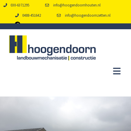
030-6371295
info@hoogendoornhouten.nl
0488-451642
info@hoogendoornzetten.nl