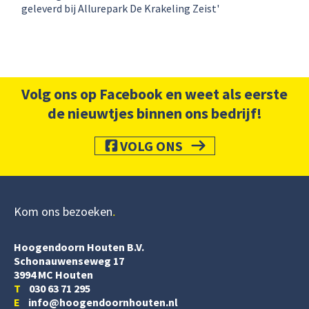
geleverd bij Allurepark De Krakeling Zeist'
Volg ons op Facebook en weet als eerste
de nieuwtjes binnen ons bedrijf!
VOLG ONS
Kom ons bezoeken
Hoogendoorn Houten B.V.
Schonauwenseweg 17
3994 MC Houten
T
030 63 71 295
E
info@hoogendoornhouten.nl