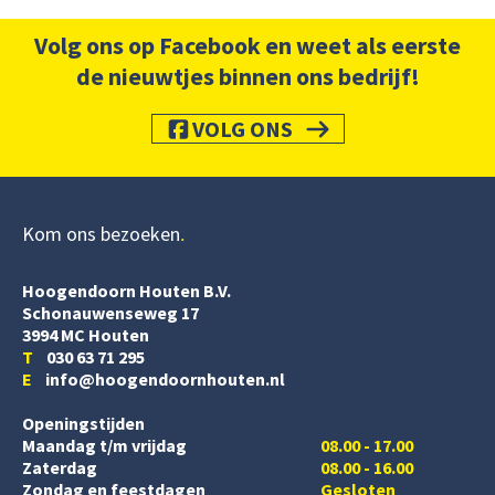
Volg ons op Facebook en weet als eerste
de nieuwtjes binnen ons bedrijf!
VOLG ONS
Kom ons bezoeken
Hoogendoorn Houten B.V.
Schonauwenseweg 17
3994 MC Houten
T
030 63 71 295
E
info@hoogendoornhouten.nl
Openingstijden
Maandag t/m vrijdag
08.00 - 17.00
Zaterdag
08.00 - 16.00
Zondag en feestdagen
Gesloten