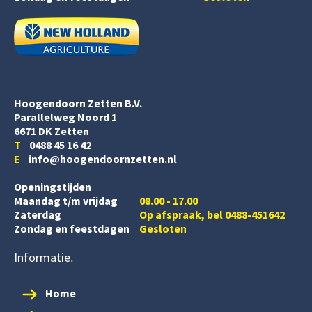
Hoogendoorn Zetten B.V.
Parallelweg Noord 1
6671 DK Zetten
T
0488 45 16 42
E
info@hoogendoornzetten.nl
Openingstijden
Maandag t/m vrijdag
08.00 - 17.00
Zaterdag
Op afspraak, bel 0488-451642
Zondag en feestdagen
Gesloten
Informatie
Home