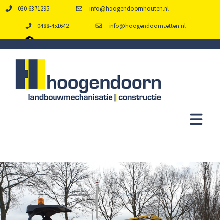
030-6371295
info@hoogendoornhouten.nl
0488-451642
info@hoogendoornzetten.nl