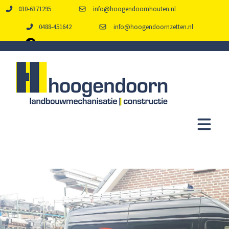
030-6371295
info@hoogendoornhouten.nl
0488-451642
info@hoogendoornzetten.nl