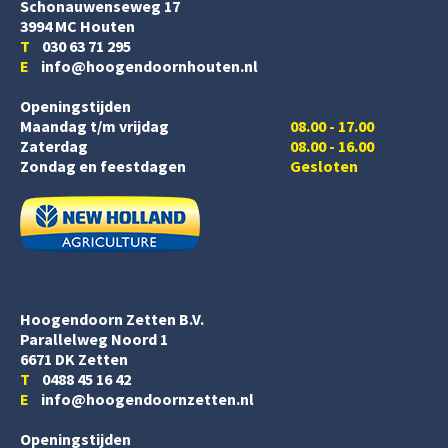
Schonauwenseweg 17
3994 MC Houten
T
030 63 71 295
E
info@hoogendoornhouten.nl
Openingstijden
Maandag t/m vrijdag
08.00 - 17.00
Zaterdag
08.00 - 16.00
Zondag en feestdagen
Gesloten
Hoogendoorn Zetten B.V.
Parallelweg Noord 1
6671 DK Zetten
T
0488 45 16 42
E
info@hoogendoornzetten.nl
Openingstijden