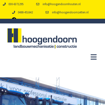
030-6371295
info@hoogendoornhouten.nl
0488-451642
info@hoogendoornzetten.nl