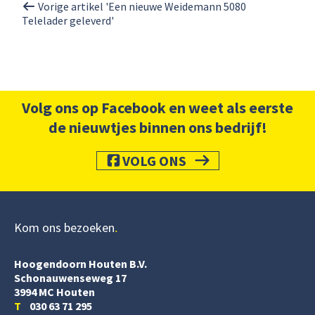
Vorige artikel 'Een nieuwe Weidemann 5080
Telelader geleverd'
Volg ons op Facebook en weet als eerste
de nieuwtjes binnen ons bedrijf!
VOLG ONS
Kom ons bezoeken
Hoogendoorn Houten B.V.
Schonauwenseweg 17
3994 MC Houten
T
030 63 71 295