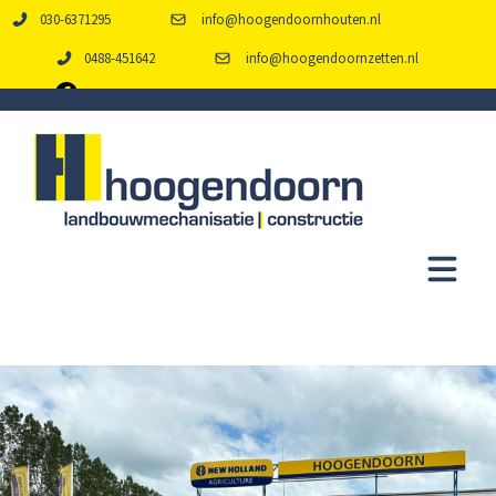
030-6371295
info@hoogendoornhouten.nl
0488-451642
info@hoogendoornzetten.nl