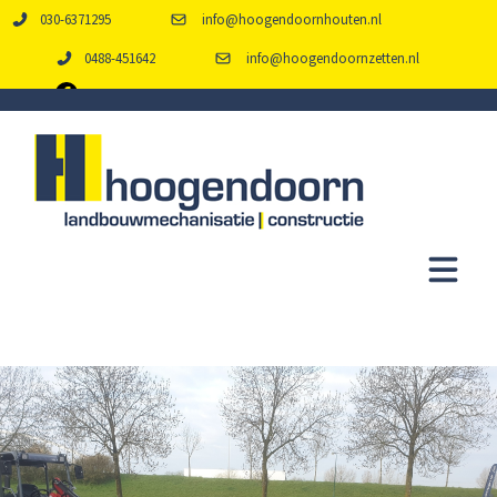
030-6371295
info@hoogendoornhouten.nl
0488-451642
info@hoogendoornzetten.nl