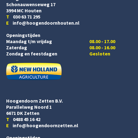
Schonauwenseweg 17
3994 MC Houten
T
030 63 71 295
E
info@hoogendoornhouten.nl
Openingstijden
Maandag t/m vrijdag
08.00 - 17.00
Zaterdag
08.00 - 16.00
Zondag en feestdagen
Gesloten
Hoogendoorn Zetten B.V.
Parallelweg Noord 1
6671 DK Zetten
T
0488 45 16 42
E
info@hoogendoornzetten.nl
Openingstijden