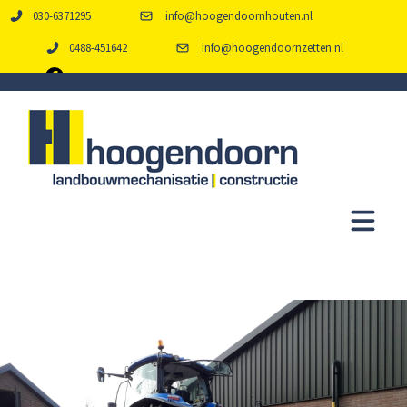
030-6371295
info@hoogendoornhouten.nl
0488-451642
info@hoogendoornzetten.nl