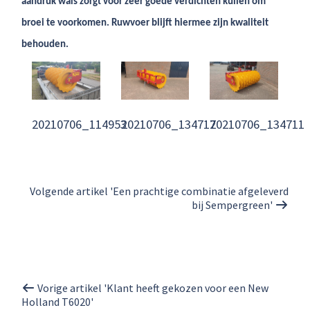
aandruk wals zorgt voor zeer goede verdichten kuilen om
broei te voorkomen. Ruwvoer blijft hiermee zijn kwaliteit
behouden.
20210706_114953
20210706_134717
20210706_134711
Volgende artikel 'Een prachtige combinatie afgeleverd
bij Sempergreen'
Vorige artikel 'Klant heeft gekozen voor een New
Holland T6020'