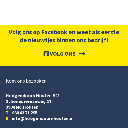
Volg ons op Facebook en weet als eerste
de nieuwtjes binnen ons bedrijf!
VOLG ONS
Kom ons bezoeken
Hoogendoorn Houten B.V.
Schonauwenseweg 17
3994 MC Houten
T
030 63 71 295
E
info@hoogendoornhouten.nl