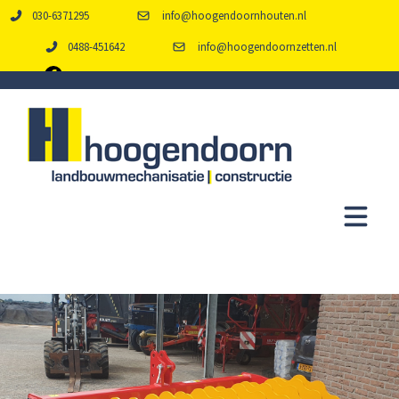
030-6371295
info@hoogendoornhouten.nl
0488-451642
info@hoogendoornzetten.nl