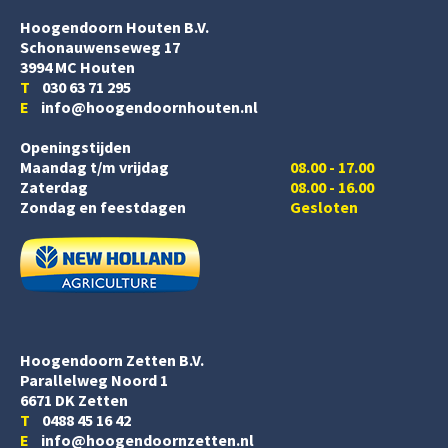
Hoogendoorn Houten B.V.
Schonauwenseweg 17
3994 MC Houten
T
030 63 71 295
E
info@hoogendoornhouten.nl
Openingstijden
Maandag t/m vrijdag
08.00 - 17.00
Zaterdag
08.00 - 16.00
Zondag en feestdagen
Gesloten
Hoogendoorn Zetten B.V.
Parallelweg Noord 1
6671 DK Zetten
T
0488 45 16 42
E
info@hoogendoornzetten.nl