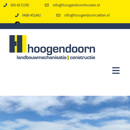
030-6371295
info@hoogendoornhouten.nl
0488-451642
info@hoogendoornzetten.nl