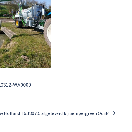
20312-WA0000
ew Holland T6.180 AC afgeleverd bij Sempergreen Odijk'