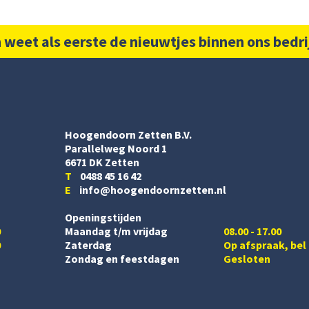
 weet als eerste de nieuwtjes binnen ons bedri
Hoogendoorn Zetten B.V.
Parallelweg Noord 1
6671 DK Zetten
T
0488 45 16 42
E
info@hoogendoornzetten.nl
Openingstijden
0
Maandag t/m vrijdag
08.00 - 17.00
0
Zaterdag
Op afspraak, bel
Zondag en feestdagen
Gesloten