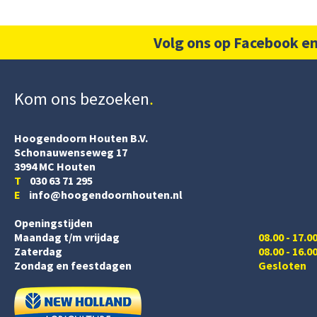
Volg ons op Facebook en
Kom ons bezoeken
Hoogendoorn Houten B.V.
Schonauwenseweg 17
3994 MC Houten
T
030 63 71 295
E
info@hoogendoornhouten.nl
Openingstijden
Maandag t/m vrijdag
08.00 - 17.0
Zaterdag
08.00 - 16.0
Zondag en feestdagen
Gesloten