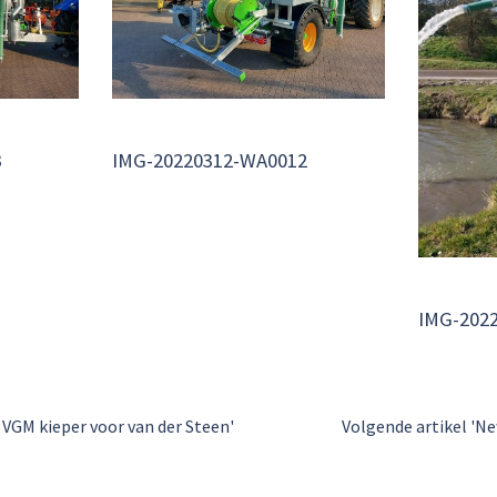
3
IMG-20220312-WA0012
IMG-202
 VGM kieper voor van der Steen'
Volgende artikel 'N