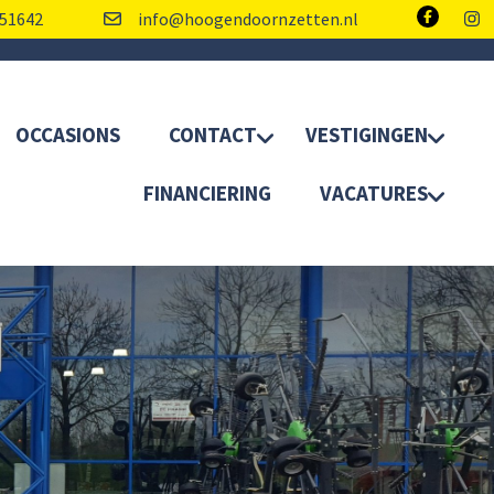
51642
info@hoogendoornzetten.nl
OCCASIONS
CONTACT
VESTIGINGEN
FINANCIERING
VACATURES