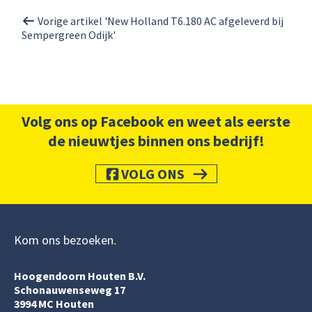
Vorige artikel 'New Holland T6.180 AC afgeleverd bij
Sempergreen Odijk'
Volg ons op Facebook en weet als eerste
de nieuwtjes binnen ons bedrijf!
VOLG ONS
Kom ons bezoeken
Hoogendoorn Houten B.V.
Schonauwenseweg 17
3994 MC Houten