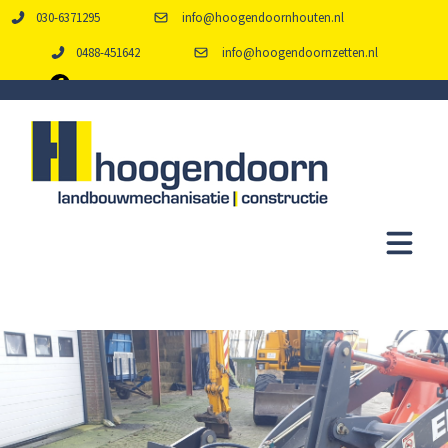
030-6371295
info@hoogendoornhouten.nl
0488-451642
info@hoogendoornzetten.nl