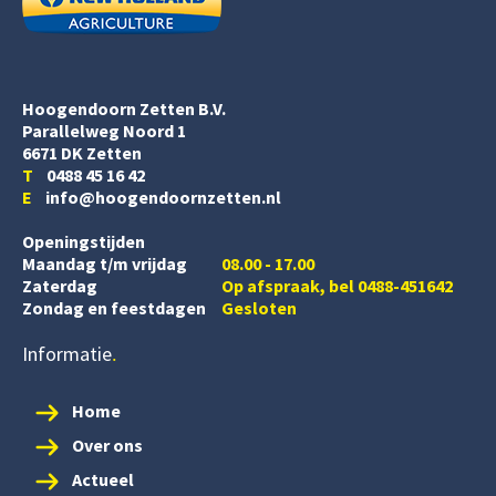
Hoogendoorn Zetten B.V.
Parallelweg Noord 1
6671 DK Zetten
T
0488 45 16 42
E
info@hoogendoornzetten.nl
Openingstijden
Maandag t/m vrijdag
08.00 - 17.00
Zaterdag
Op afspraak, bel 0488-451642
Zondag en feestdagen
Gesloten
Informatie
Home
Over ons
Actueel