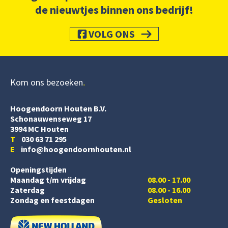
de nieuwtjes binnen ons bedrijf!
VOLG ONS
Kom ons bezoeken
Hoogendoorn Houten B.V.
Schonauwenseweg 17
3994 MC Houten
T
030 63 71 295
E
info@hoogendoornhouten.nl
Openingstijden
Maandag t/m vrijdag
08.00 - 17.00
Zaterdag
08.00 - 16.00
Zondag en feestdagen
Gesloten