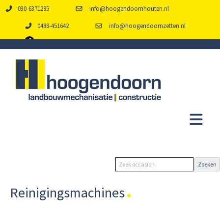
030-6371295
info@hoogendoornhouten.nl
0488-451642
info@hoogendoornzetten.nl
Reinigingsmachines