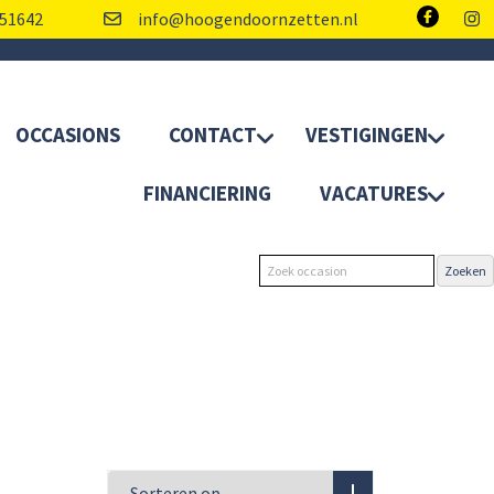
51642
info@hoogendoornzetten.nl
OCCASIONS
CONTACT
VESTIGINGEN
FINANCIERING
VACATURES