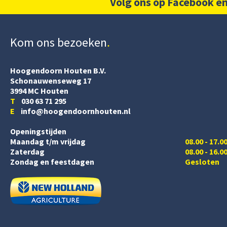
Volg ons op Facebook en
Kom ons bezoeken
Hoogendoorn Houten B.V.
Schonauwenseweg 17
3994 MC Houten
T
030 63 71 295
E
info@hoogendoornhouten.nl
Openingstijden
Maandag t/m vrijdag
08.00 - 17.0
Zaterdag
08.00 - 16.0
Zondag en feestdagen
Gesloten