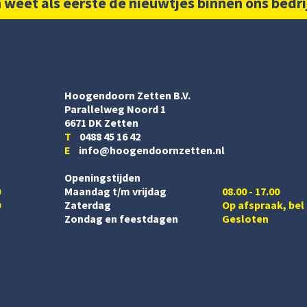
 weet als eerste de nieuwtjes binnen ons bedri
Hoogendoorn Zetten B.V.
Parallelweg Noord 1
6671 DK Zetten
T
0488 45 16 42
E
info@hoogendoornzetten.nl
Openingstijden
0
Maandag t/m vrijdag
08.00 - 17.00
0
Zaterdag
Op afspraak, bel
Zondag en feestdagen
Gesloten