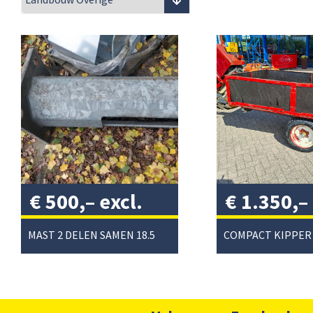
€
500,–
excl.
€
1.350,–
btw
/
btw
/
MAST 2 DELEN SAMEN 18.5 METER