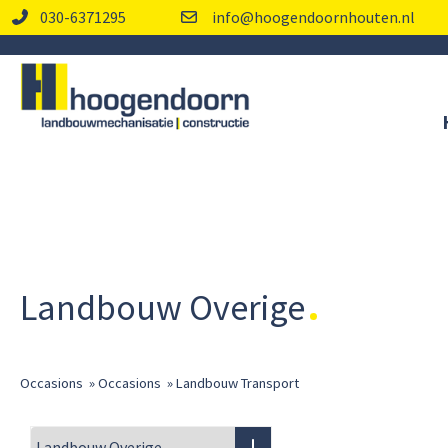
030-6371295
info@hoogendoornhouten.nl
Landbouw Overige
Occasions
»
Occasions
»
Landbouw Transport