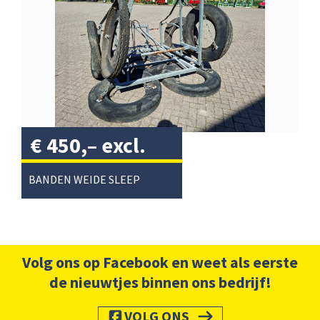
€
450,–
excl.
btw
/
BANDEN WEIDE SLEEP
Volg ons op Facebook en weet als eerste
de nieuwtjes binnen ons bedrijf!
VOLG ONS