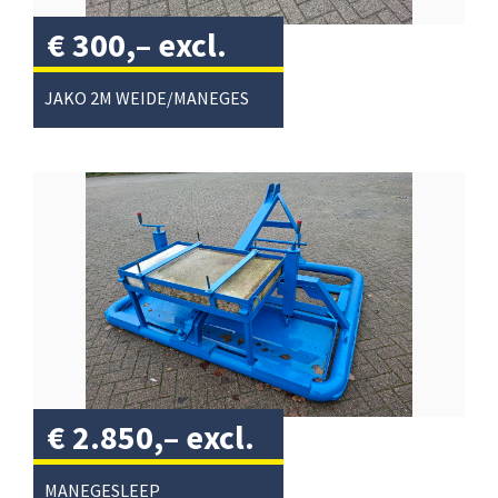
€
300,–
excl.
btw
/
JAKO 2M WEIDE/MANEGESLEEP
€
2.850,–
excl.
btw
/
MANEGESLEEP