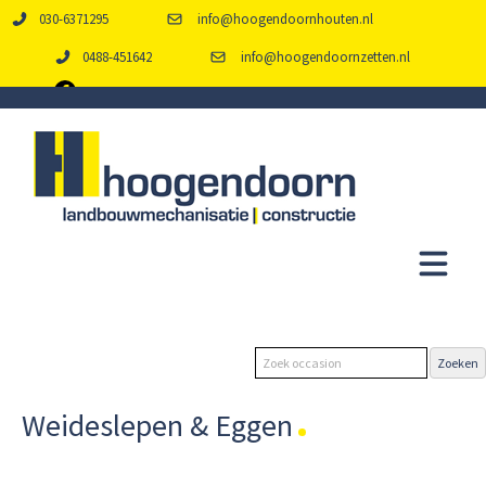
030-6371295
info@hoogendoornhouten.nl
0488-451642
info@hoogendoornzetten.nl
Weideslepen & Eggen