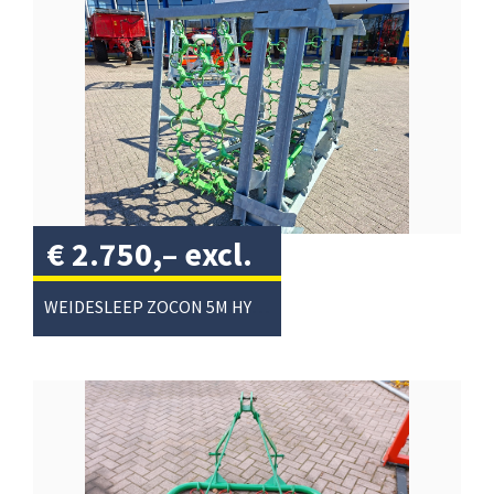
€
2.750,–
excl.
btw
/
WEIDESLEEP ZOCON 5M HYDR.