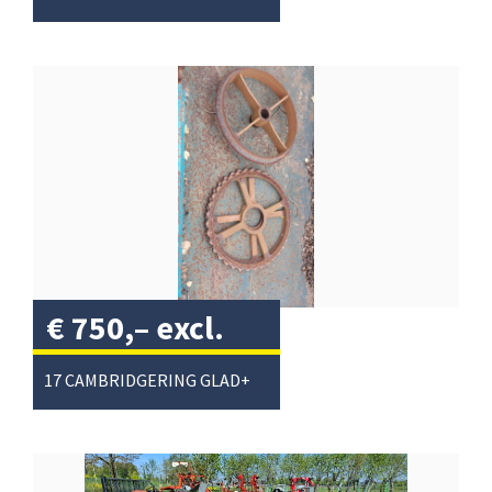
€
750,–
excl.
btw
/
17 CAMBRIDGERING GLAD+7 GETAND