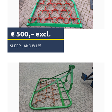
€
500,–
excl.
btw
/
SLEEP JAKO W135