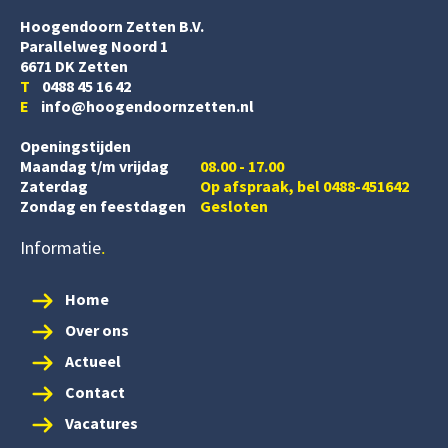
Hoogendoorn Zetten B.V.
Parallelweg Noord 1
6671 DK Zetten
T
0488 45 16 42
E
info@hoogendoornzetten.nl
Openingstijden
Maandag t/m vrijdag
08.00 - 17.00
Zaterdag
Op afspraak, bel 0488-451642
Zondag en feestdagen
Gesloten
Informatie
Home
Over ons
Actueel
Contact
Vacatures