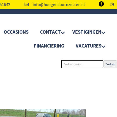
51642
info@hoogendoornzetten.nl
OCCASIONS
CONTACT
VESTIGINGEN
FINANCIERING
VACATURES