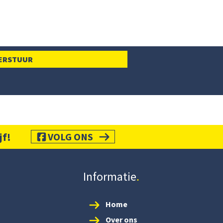
jf!
VOLG ONS
Informatie
Home
Over ons