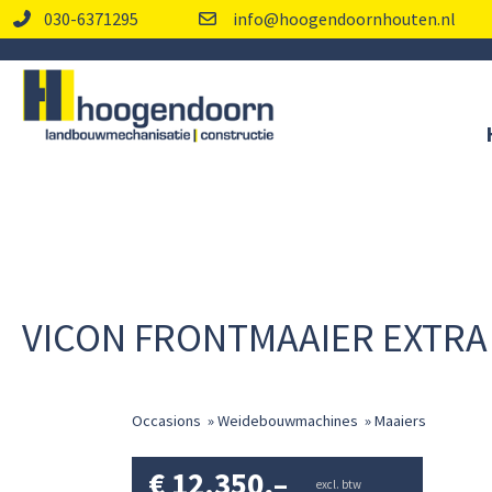
030-6371295
info@hoogendoornhouten.nl
VICON FRONTMAAIER EXTRA 
Occasions
»
Weidebouwmachines
»
Maaiers
€
12.350,–
excl. btw