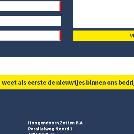
 weet als eerste de nieuwtjes binnen ons bedri
Hoogendoorn Zetten B.V.
Parallelweg Noord 1