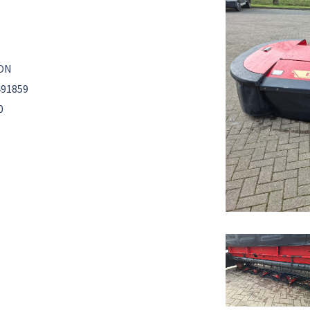
ON
91859
0