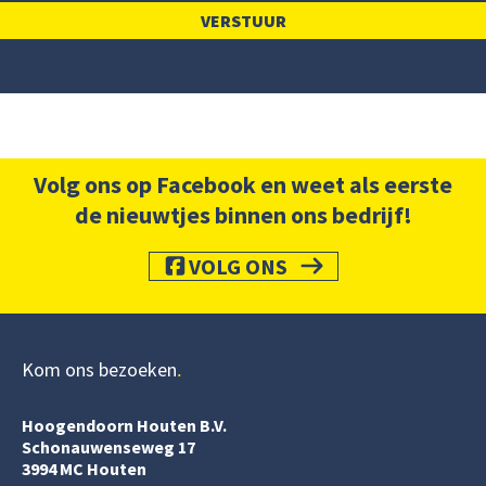
Volg ons op Facebook en weet als eerste
de nieuwtjes binnen ons bedrijf!
VOLG ONS
Kom ons bezoeken
Hoogendoorn Houten B.V.
Schonauwenseweg 17
3994 MC Houten