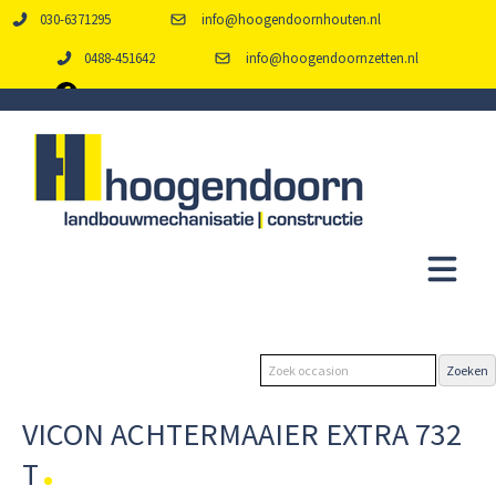
030-6371295
info@hoogendoornhouten.nl
0488-451642
info@hoogendoornzetten.nl
VICON ACHTERMAAIER EXTRA 732
T