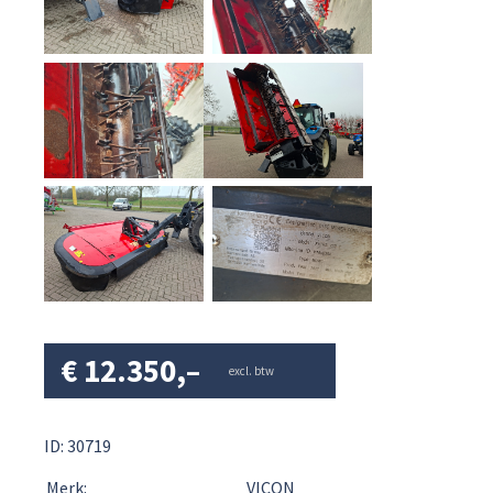
€
12.350,–
excl. btw
ID: 30719
Merk:
VICON