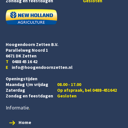
Zondag en feestdagen
Gesloten
Hoogendoorn Zetten B.V.
Parallelweg Noord 1
6671 DK Zetten
T
0488 45 16 42
E
info@hoogendoornzetten.nl
Openingstijden
Maandag t/m vrijdag
08.00 - 17.00
Zaterdag
Op afspraak, bel 0488-451642
Zondag en feestdagen
Gesloten
Informatie
Home