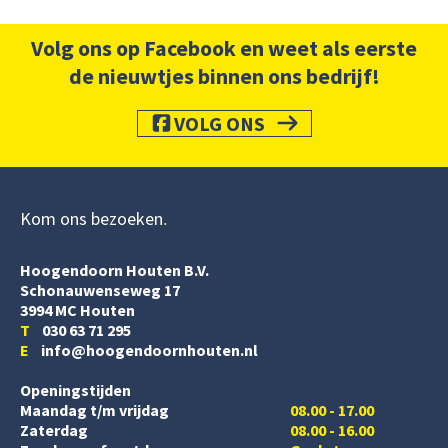
Volg ons op Facebook en weet als eerste
de nieuwtjes binnen ons bedrijf!
VOLG ONS
Kom ons bezoeken
Hoogendoorn Houten B.V.
Schonauwenseweg 17
3994 MC Houten
T
030 63 71 295
E
info@hoogendoornhouten.nl
Openingstijden
Maandag t/m vrijdag
08.00 - 17.00
Zaterdag
08.00 - 16.00