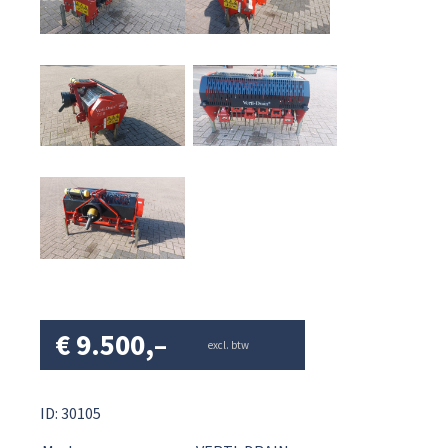
€
9.500,–
excl. btw
ID: 30105