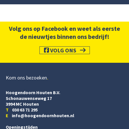
Volg ons op Facebook en weet als eerste
de nieuwtjes binnen ons bedrijf!
VOLG ONS
Kom ons bezoeken
Hoogendoorn Houten B.V.
Schonauwenseweg 17
3994 MC Houten
T
030 63 71 295
E
info@hoogendoornhouten.nl
Openingstijden