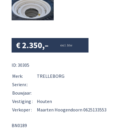
€
2.350,–
excl. btw
ID: 30305
Merk:
TRELLEBORG
Serienr.:
Bouwjaar:
Vestiging :
Houten
Verkoper :
Maarten Hoogendoorn 0625133553
BN0189