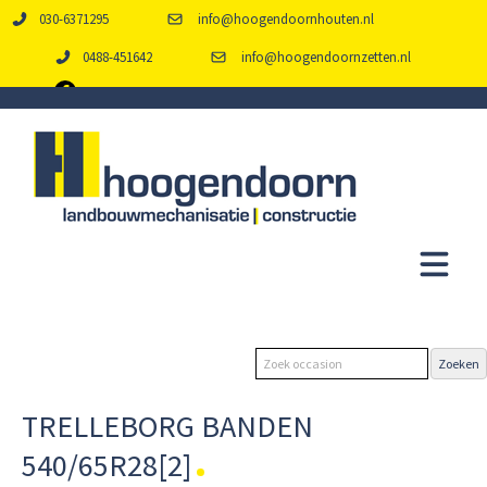
030-6371295
info@hoogendoornhouten.nl
0488-451642
info@hoogendoornzetten.nl
TRELLEBORG BANDEN
540/65R28[2]