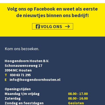
Volg ons op Facebook en weet als eerste
de nieuwtjes binnen ons bedrijf!
VOLG ONS
Kom ons bezoeken
Hoogendoorn Houten B.V.
Schonauwenseweg 17
3994 MC Houten
T
030 63 71 295
E
info@hoogendoornhouten.nl
Openingstijden
Maandag t/m vrijdag
08.00 - 17.00
Zaterdag
08.00 - 16.00
Zondag en feestdagen
Gesloten