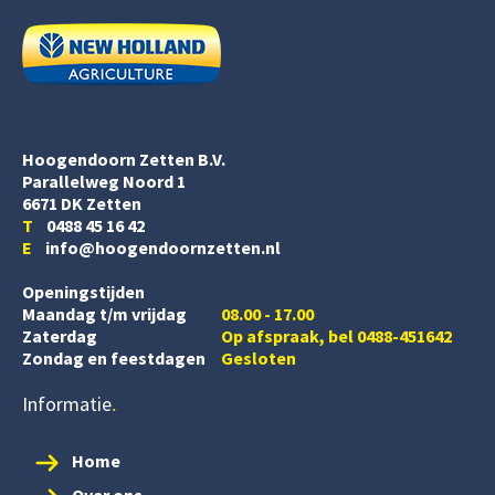
Hoogendoorn Zetten B.V.
Parallelweg Noord 1
6671 DK Zetten
T
0488 45 16 42
E
info@hoogendoornzetten.nl
Openingstijden
Maandag t/m vrijdag
08.00 - 17.00
Zaterdag
Op afspraak, bel 0488-451642
Zondag en feestdagen
Gesloten
Informatie
Home