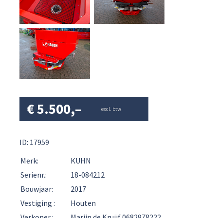
€
5.500,–
excl. btw
ID: 17959
Merk:
KUHN
Serienr.:
18-084212
Bouwjaar:
2017
Vestiging :
Houten
Verkoper :
Marijn de Kruijf 0682978222