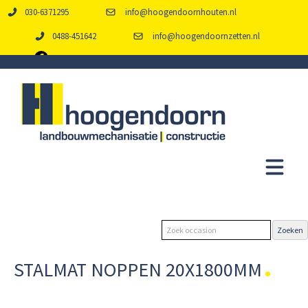
030-6371295
info@hoogendoornhouten.nl
0488-451642
info@hoogendoornzetten.nl
STALMAT NOPPEN 20X1800MM