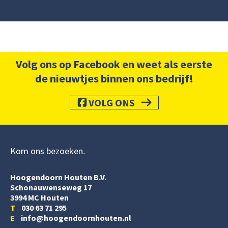
Volg ons op Facebook en weet als eerste
de nieuwtjes binnen ons bedrijf!
VOLG ONS
Kom ons bezoeken
Hoogendoorn Houten B.V.
Schonauwenseweg 17
3994 MC Houten
T
030 63 71 295
E
info@hoogendoornhouten.nl