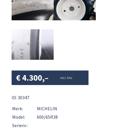
€
4.300,–
excl. btw
ID: 30347
Merk:
MICHELIN
Model:
600/65R38
Serienr.: