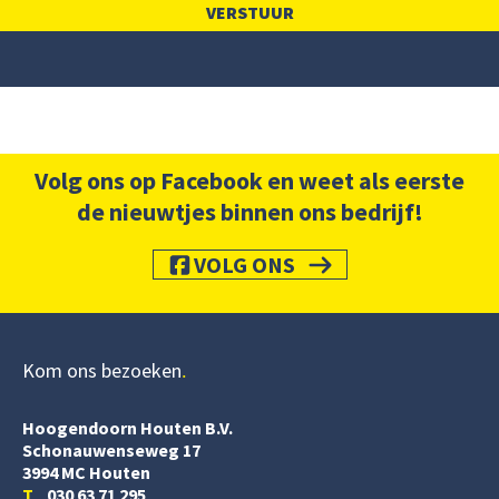
Volg ons op Facebook en weet als eerste
de nieuwtjes binnen ons bedrijf!
VOLG ONS
Kom ons bezoeken
Hoogendoorn Houten B.V.
Schonauwenseweg 17
3994 MC Houten
T
030 63 71 295