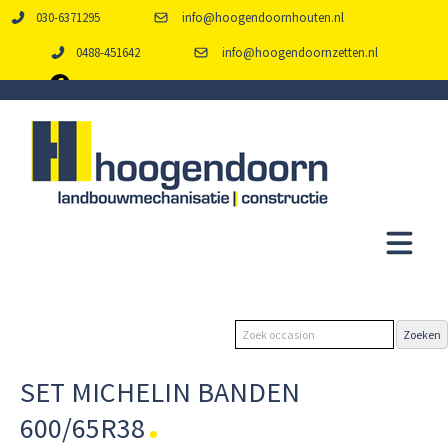
030-6371295
info@hoogendoornhouten.nl
0488-451642
info@hoogendoornzetten.nl
SET MICHELIN BANDEN
600/65R38