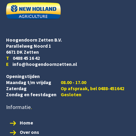
Hoogendoorn Zetten B.V.
Parallelweg Noord 1
6671 DK Zetten
T
0488 45 16 42
E
info@hoogendoornzetten.nl
Openingstijden
Maandag t/m vrijdag
08.00 - 17.00
Zaterdag
Op afspraak, bel 0488-451642
Zondag en feestdagen
Gesloten
Informatie
Home
Over ons