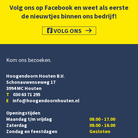
Volg ons op Facebook en weet als eerste
de nieuwtjes binnen ons bedrijf!
VOLG ONS
Kom ons bezoeken
Hoogendoorn Houten B.V.
Schonauwenseweg 17
3994 MC Houten
T
030 63 71 295
E
info@hoogendoornhouten.nl
Openingstijden
Maandag t/m vrijdag
08.00 - 17.00
Zaterdag
08.00 - 16.00
Zondag en feestdagen
Gesloten