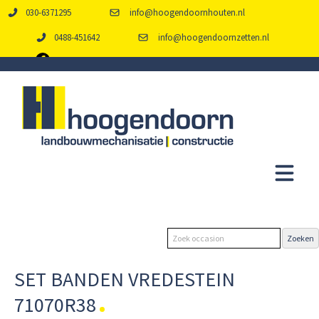
030-6371295
info@hoogendoornhouten.nl
0488-451642
info@hoogendoornzetten.nl
SET BANDEN VREDESTEIN
71070R38