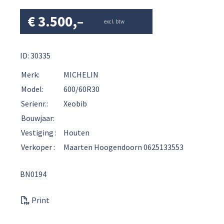
€
3.500,–
excl. btw
ID: 30335
Merk:
MICHELIN
Model:
600/60R30
Serienr.:
Xeobib
Bouwjaar:
Vestiging :
Houten
Verkoper :
Maarten Hoogendoorn 0625133553
BN0194
Print