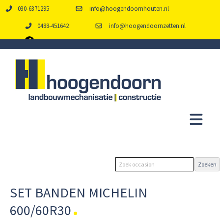
030-6371295
info@hoogendoornhouten.nl
0488-451642
info@hoogendoornzetten.nl
SET BANDEN MICHELIN
600/60R30