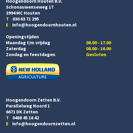
Hoogendoorn Houten B.V.
Schonauwenseweg 17
3994 MC Houten
T
030 63 71 295
E
info@hoogendoornhouten.nl
Openingstijden
Maandag t/m vrijdag
08.00 - 17.00
Zaterdag
08.00 - 16.00
Zondag en feestdagen
Gesloten
Hoogendoorn Zetten B.V.
Parallelweg Noord 1
6671 DK Zetten
T
0488 45 16 42
E
info@hoogendoornzetten.nl