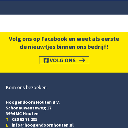
Volg ons op Facebook en weet als eerste
de nieuwtjes binnen ons bedrijf!
VOLG ONS
Kom ons bezoeken
Hoogendoorn Houten B.V.
Schonauwenseweg 17
3994 MC Houten
T
030 63 71 295
E
info@hoogendoornhouten.nl