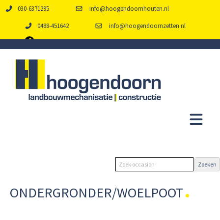
030-6371295
info@hoogendoornhouten.nl
0488-451642
info@hoogendoornzetten.nl
ONDERGRONDER/WOELPOOT