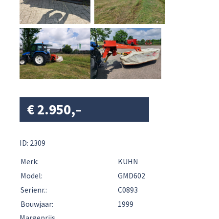
€
2.950,–
ID: 2309
Merk:
KUHN
Model:
GMD602
Serienr.:
C0893
Bouwjaar:
1999
Margeprijs