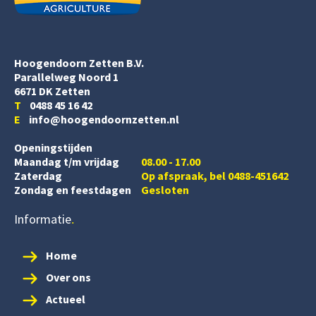
Hoogendoorn Zetten B.V.
Parallelweg Noord 1
6671 DK Zetten
T
0488 45 16 42
E
info@hoogendoornzetten.nl
Openingstijden
Maandag t/m vrijdag
08.00 - 17.00
Zaterdag
Op afspraak, bel 0488-451642
Zondag en feestdagen
Gesloten
Informatie
Home
Over ons
Actueel