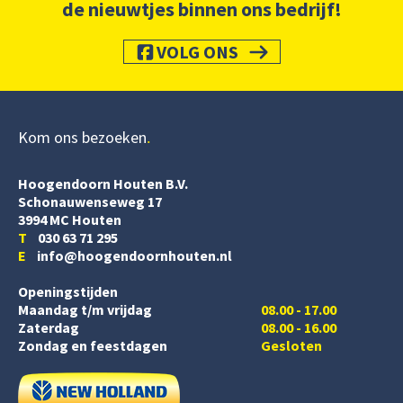
de nieuwtjes binnen ons bedrijf!
VOLG ONS
Kom ons bezoeken
Hoogendoorn Houten B.V.
Schonauwenseweg 17
3994 MC Houten
T
030 63 71 295
E
info@hoogendoornhouten.nl
Openingstijden
Maandag t/m vrijdag
08.00 - 17.00
Zaterdag
08.00 - 16.00
Zondag en feestdagen
Gesloten