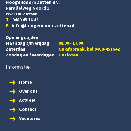
Hoogendoorn Zetten B.V.
Parallelweg Noord 1
6671 DK Zetten
T
0488 45 16 42
E
info@hoogendoornzetten.nl
Openingstijden
Maandag t/m vrijdag
08.00 - 17.00
Zaterdag
Op afspraak, bel 0488-451642
Zondag en feestdagen
Gesloten
Informatie
Home
Over ons
Actueel
Contact
Vacatures