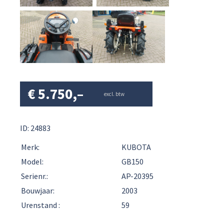
€
5.750,–
excl. btw
ID: 24883
Merk:
KUBOTA
Model:
GB150
Serienr.:
AP-20395
Bouwjaar:
2003
Urenstand :
59