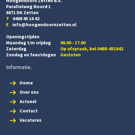
Hoogendoorn Zetten B.V.
Parallelweg Noord 1
6671 DK Zetten
T
0488 45 16 42
E
info@hoogendoornzetten.nl
Openingstijden
Maandag t/m vrijdag
08.00 - 17.00
Zaterdag
Op afspraak, bel 0488-451642
Zondag en feestdagen
Gesloten
Informatie
Home
Over ons
Actueel
Contact
Vacatures