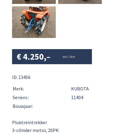
€
4.250,–
excl. btw
ID: 13456
Merk:
KUBOTA
Serienr.:
11404
Bouwjaar:
Pluktreintrekker
3-cilinder motor, 20PK