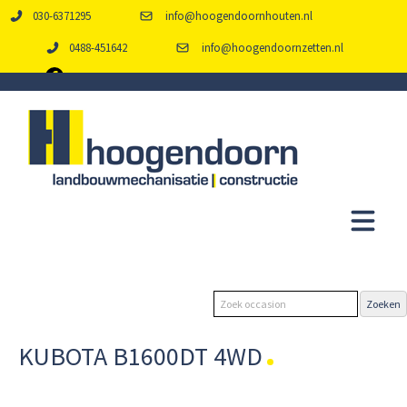
030-6371295
info@hoogendoornhouten.nl
0488-451642
info@hoogendoornzetten.nl
KUBOTA B1600DT 4WD