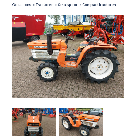
Occasions
»
Tractoren
»
Smalspoor- / Compacttractoren