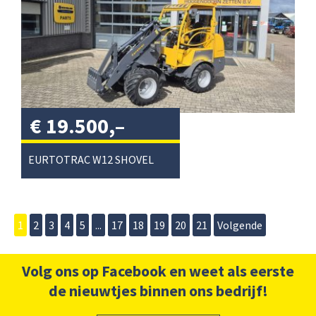
€
19.500,–
excl. btw
/
EURTOTRAC W12 SHOVEL
1
2
3
4
5
...
17
18
19
20
21
Volgende
Volg ons op Facebook en weet als eerste
de nieuwtjes binnen ons bedrijf!