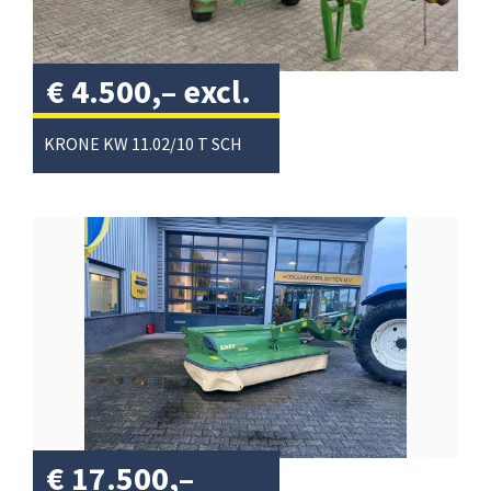
€
4.500,–
excl.
btw
/
KRONE KW 11.02/10 T SCHUDDER
€
17.500,–