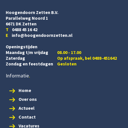
Hoogendoorn Zetten B.V.
Parallelweg Noord 1
6671 DK Zetten
T
0488 45 16 42
E
info@hoogendoornzetten.nl
Openingstijden
Maandag t/m vrijdag
08.00 - 17.00
Zaterdag
Op afspraak, bel 0488-451642
Zondag en feestdagen
Gesloten
Informatie
Home
Over ons
Actueel
Contact
Vacatures