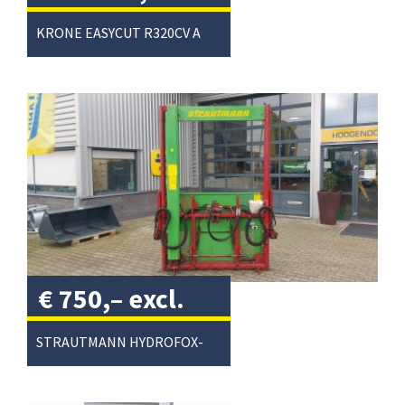
excl. btw
/
KRONE EASYCUT R320CV ACHTERMAAIER
€
750,–
excl.
btw
/
STRAUTMANN HYDROFOX-HK KUILVOERSNIJDER