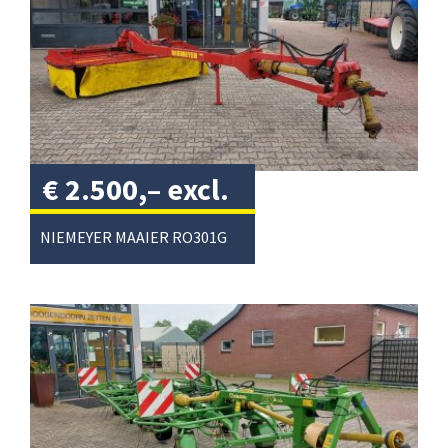
€
2.500,–
excl.
btw
/
NIEMEYER MAAIER RO301G