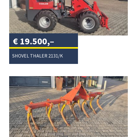
€
19.500,–
excl. btw
/
SHOVEL THALER 2131/K