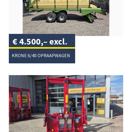
€
4.500,–
excl.
btw
/
KRONE 6/40 OPRAAPWAGEN