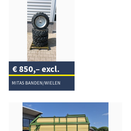
€
850,–
excl.
btw
/
MITAS BANDEN/WIELEN