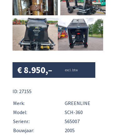
€
8.950,–
excl. btw
ID: 27155
Merk:
GREENLINE
Model:
SCH-360
Serienr.:
565007
Bouwjaar:
2005