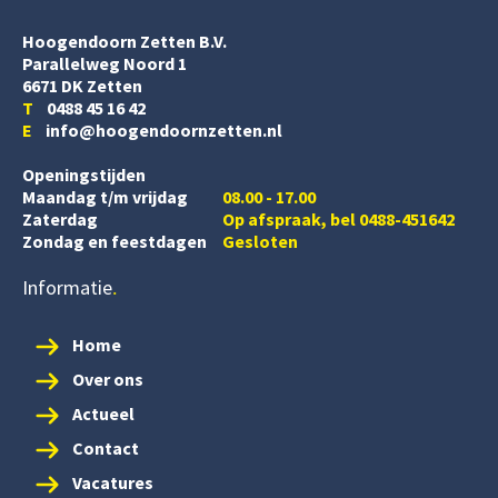
Hoogendoorn Zetten B.V.
Parallelweg Noord 1
6671 DK Zetten
T
0488 45 16 42
E
info@hoogendoornzetten.nl
Openingstijden
Maandag t/m vrijdag
08.00 - 17.00
Zaterdag
Op afspraak, bel 0488-451642
Zondag en feestdagen
Gesloten
Informatie
Home
Over ons
Actueel
Contact
Vacatures